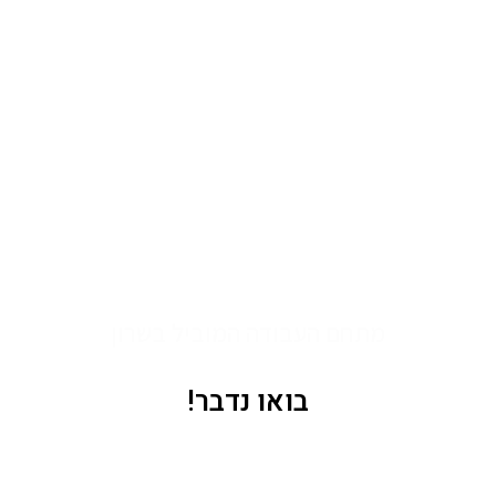
TITAN WORKSPACE
מתחם העבודה המוביל בשרון
בואו נדבר!